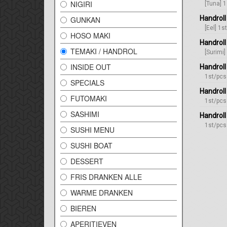
NIGIRI
[Tuna] 
Handroll
GUNKAN
[Eel] 1s
HOSO MAKI
Handrol
TEMAKI / HANDROL
[Surimi]
INSIDE OUT
Handroll
1st/pcs
SPECIALS
Handroll
FUTOMAKI
1st/pcs
SASHIMI
Handroll
1st/pcs
SUSHI MENU
SUSHI BOAT
DESSERT
FRIS DRANKEN ALLE
WARME DRANKEN
BIEREN
APERITIEVEN