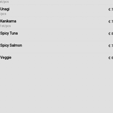
1st/pcs
€ 
 Unagi
t/pcs
€ 
l Kanikama
 1st/pcs
€ 
 Spicy Tuna
€ 
 Spicy Salmon
€ 
 Veggie