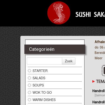
Afhale
do. 06
Categorieën
Bereidi
Meer
Zoek
STARTER
SALADS
TEM
SOUPS
Handroll
WOK TO GO
[Salmon
WARM DISHES
Handrol