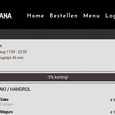
Home
Bestellen
Menu
Lo
n
 aug
17:00 - 22:00
ngstijd: 45 min.
-
5
% korting!
AKI / HANDROL
€ 
 Sake
] 1st/pcs
€ 
l Maguro