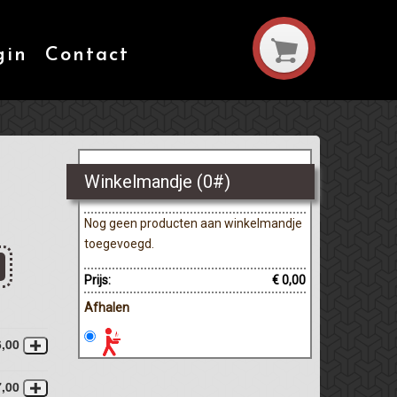
gin
Contact
Winkelmandje (
0
#)
Nog geen producten aan winkelmandje
toegevoegd.
Prijs:
€ 0,00
Afhalen
6,00
7,00