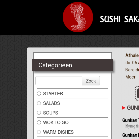
Afhale
do. 06
Categorieën
Bereidi
Meer
Zoek
STARTER
SALADS
GUN
SOUPS
Gunkan 
WOK TO GO
[flying 
WARM DISHES
Gunkan