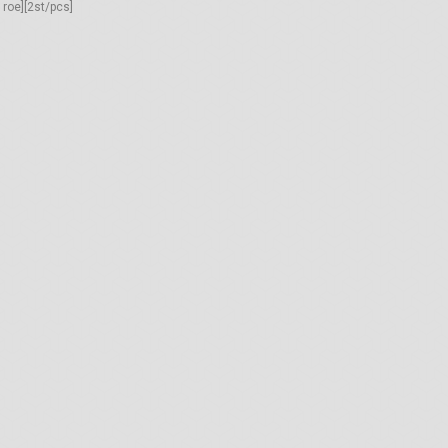
n roe][2st/pcs]