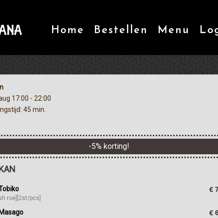
Home
Bestellen
Menu
Lo
n
 aug
17:00 - 22:00
ngstijd: 45 min.
-
5
% korting!
KAN
€ 
Tobiko
fish roe][2st/pcs]
€ 
 Masago