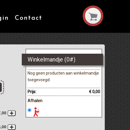
gin
Contact
Winkelmandje (
0
#)
Nog geen producten aan winkelmandje
toegevoegd.
Prijs:
€ 0,00
Afhalen
7,00
6,00